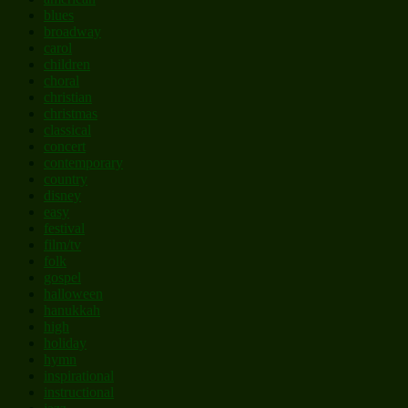
blues
broadway
carol
children
choral
christian
christmas
classical
concert
contemporary
country
disney
easy
festival
film/tv
folk
gospel
halloween
hanukkah
high
holiday
hymn
inspirational
instructional