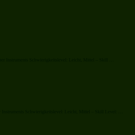
„Christmas
 Instruments Schwierigkeitslevel: Leicht, Mittel – Skill …
Time
is
Nunsense
Time“
„A
nstruments Schwierigkeitslevel: Leicht, Mittel – Skill Level: …
Carniv
Chris