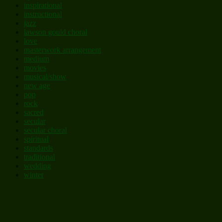
inspirational
instructional
jazz
lawson gould choral
love
masterwork arrangement
medium
movies
musical/show
new age
pop
rock
sacred
secular
secular choral
spiritual
standards
traditional
wedding
winter