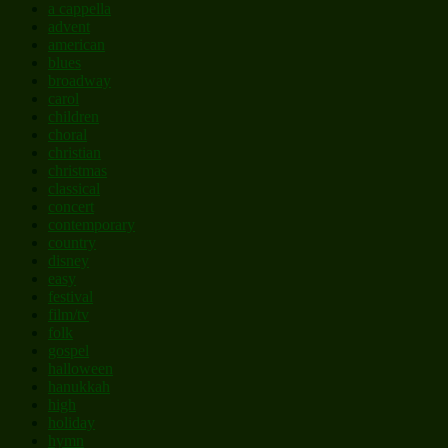
a cappella
advent
american
blues
broadway
carol
children
choral
christian
christmas
classical
concert
contemporary
country
disney
easy
festival
film/tv
folk
gospel
halloween
hanukkah
high
holiday
hymn