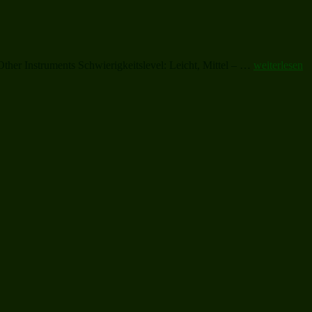
„All
Other Instruments Schwierigkeitslevel: Leicht, Mittel – …
weiterlesen
I
Want
for
Christmas“