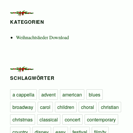
KATEGORIEN
Weihnachtslieder Download
SCHLAGWÖRTER
a cappella
advent
american
blues
broadway
carol
children
choral
christian
christmas
classical
concert
contemporary
country
disney
easy
festival
film/tv