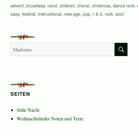
Schlagwörter
advent
,
broadway
,
carol
,
children
,
choral
,
christmas
,
dance rock
,
easy
,
festival
,
instructional
,
new age
,
pop
,
r & b
,
rock
,
soul
SU
Suchen
nach:
SEITEN
Stille Nacht
Weihnachtslieder Noten und Texte