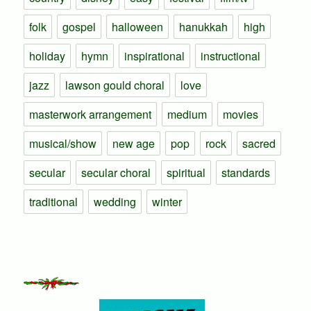
folk
gospel
halloween
hanukkah
high
holiday
hymn
inspirational
instructional
jazz
lawson gould choral
love
masterwork arrangement
medium
movies
musical/show
new age
pop
rock
sacred
secular
secular choral
spiritual
standards
traditional
wedding
winter