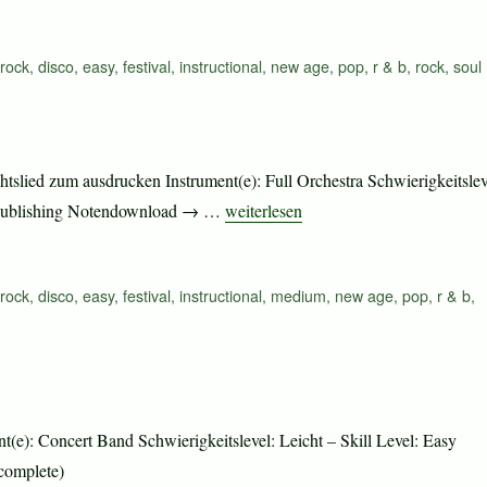
rock
,
disco
,
easy
,
festival
,
instructional
,
new age
,
pop
,
r & b
,
rock
,
soul
tslied zum ausdrucken Instrument(e): Full Orchestra Schwierigkeitslev
„Celebration (complete)“
ed Publishing Notendownload → …
weiterlesen
rock
,
disco
,
easy
,
festival
,
instructional
,
medium
,
new age
,
pop
,
r & b
,
(e): Concert Band Schwierigkeitslevel: Leicht – Skill Level: Easy
complete)