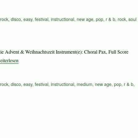
rock
,
disco
,
easy
,
festival
,
instructional
,
new age
,
pop
,
r & b
,
rock
,
soul
die Advent & Weihnachtszeit Instrument(e): Choral Pax, Full Score
Celebration“
eiterlesen
rock
,
disco
,
easy
,
festival
,
instructional
,
medium
,
new age
,
pop
,
r & b
,