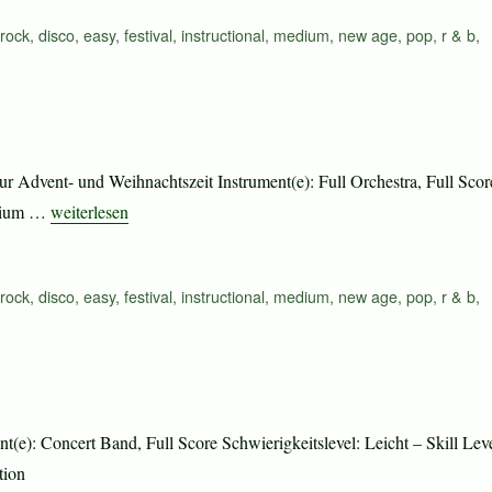
rock
,
disco
,
easy
,
festival
,
instructional
,
medium
,
new age
,
pop
,
r & b
,
zur Advent- und Weihnachtszeit Instrument(e): Full Orchestra, Full Scor
„Celebration“
Medium …
weiterlesen
rock
,
disco
,
easy
,
festival
,
instructional
,
medium
,
new age
,
pop
,
r & b
,
t(e): Concert Band, Full Score Schwierigkeitslevel: Leicht – Skill Leve
tion