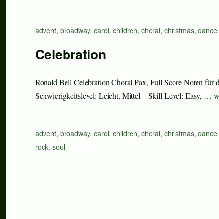
Schlagwörter
advent
,
broadway
,
carol
,
children
,
choral
,
christmas
,
dance 
Celebration
Ronald Bell Celebration Choral Pax, Full Score Noten für 
„
Schwierigkeitslevel: Leicht, Mittel – Skill Level: Easy, …
w
Schlagwörter
advent
,
broadway
,
carol
,
children
,
choral
,
christmas
,
dance 
rock
,
soul