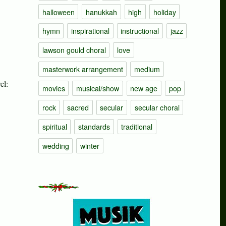
halloween
hanukkah
high
holiday
hymn
inspirational
instructional
jazz
lawson gould choral
love
masterwork arrangement
medium
el:
movies
musical/show
new age
pop
rock
sacred
secular
secular choral
spiritual
standards
traditional
wedding
winter