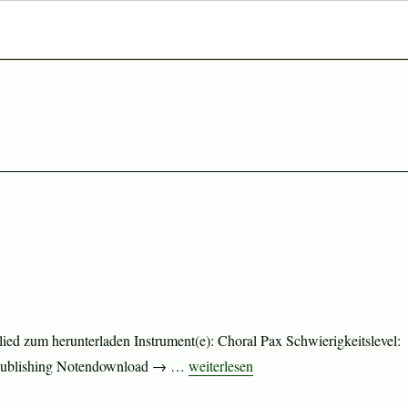
ied zum herunterladen Instrument(e): Choral Pax Schwierigkeitslevel:
„Celebration (complete)“
ed Publishing Notendownload → …
weiterlesen