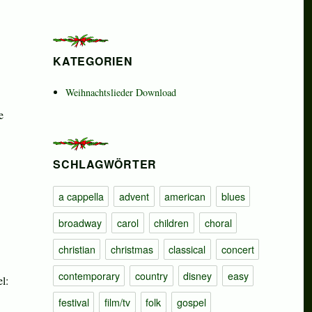
KATEGORIEN
Weihnachtslieder Download
e
SCHLAGWÖRTER
a cappella
advent
american
blues
broadway
carol
children
choral
christian
christmas
classical
concert
contemporary
country
disney
easy
l:
festival
film/tv
folk
gospel