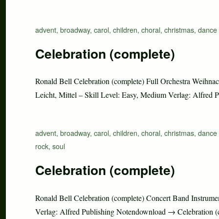
Schlagwörter
advent
,
broadway
,
carol
,
children
,
choral
,
christmas
,
dance 
Celebration (complete)
Ronald Bell Celebration (complete) Full Orchestra Weihnach
Leicht, Mittel – Skill Level: Easy, Medium Verlag: Alfr
Schlagwörter
advent
,
broadway
,
carol
,
children
,
choral
,
christmas
,
dance 
rock
,
soul
Celebration (complete)
Ronald Bell Celebration (complete) Concert Band Instrument
Verlag: Alfred Publishing Notendownload → Celebration (